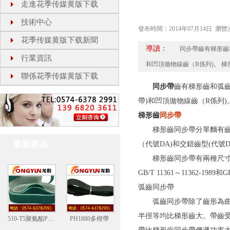
走進花季传媒黄版下载
技術中心
發布時間：2014年07月14日 瀏覽次數
花季传媒黄版下载新聞
導讀：
同步帶齒有梯形齒和弧齒兩
行業資訊
和凹頂拋物線齒（R係列)。
聯係花季传媒黄版下载
同步帶
齒有梯形齒和弧齒兩類
帶)和凹頂拋物線齒（R係列)
梯形齒
同步帶
梯形齒同步帶分單麵有齒和雙
最新產品
（代號DA)和交錯齒型(代號DB〕
梯形齒同步帶有兩種尺寸製：
GB/T 11361～11362-1989
弧齒同步帶
弧齒同步帶除了齒形為曲線形外
半徑等均比梯形齒大。帶齒受
510-T5聚氨酯PU花紋帶
PH1880多楔帶